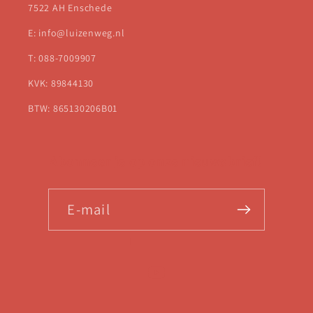
7522 AH Enschede
E: info@luizenweg.nl
T: 088-7009907
KVK: 89844130
BTW: 865130206B01
Abonneer je op onze nieuwsbrief!
E‑mail
YouTube