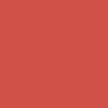
Snelle koppelingen
Over Luizenweg
Alg. Voorwaarden
Privacybeleid
Herroepingsrecht
Retourbeleid